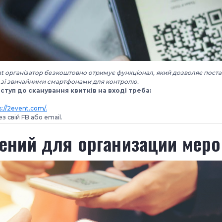
t організатор безкоштовно отримує функціонал, який дозволяє поста
і зі звичайними смартфонами для контролю.
туп до сканування квитків на вході треба:
s://2event.com/.
з свій FB або email.
ений для организации мер