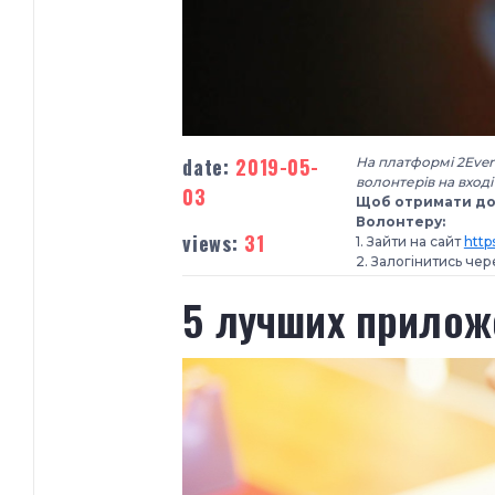
date:
2019-05-
На платформі 2Even
волонтерів на вход
03
Щоб отримати дос
Волонтеру:
views:
31
1. Зайти на сайт
http
2. Залогінитись чере
5 лучших прилож