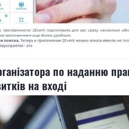
, программисты 2Event подготовила для вас сразу несколько об
ния приложением еще более удобным.
и поиска.
Теперь в приложении 2Event можно искать ивенты не толь
мероприятия - это
організатора по наданню пра
итків на вході