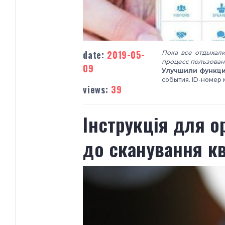
date:
2019-05-
Пока все отдыхали
процесс пользова
09
Улучшили функци
события. ID-номер 
views:
39
​Інструкція для 
до сканування кв