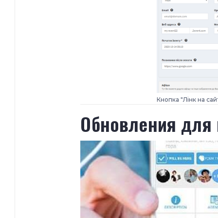
Кнопка "Лінк на сай
​Обновления для