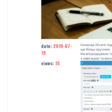
date:
2019-07-
Команда 2Event під
ще більш зручним.
19
Ми впорядкували т
з навігацією та ви
views:
15