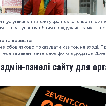
ентує унікальний
для українського івент-рин
я та сканування облич відвідувачів замість пе
но та корисно:
 не обов'язково показувати квиток на вході. П
тесь та завантажте своє фото в додаток 2Eve
дмін-панелі сайту для орг