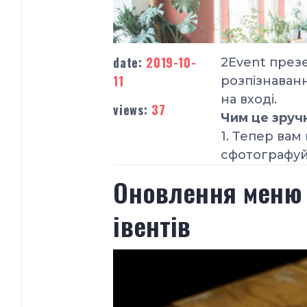
date:
2019-10-
2Event през
11
розпізнаванн
на вході.
views:
37
Чим це зруч
1. Тепер вам
cфотографуй
Оновлення меню а
івентів