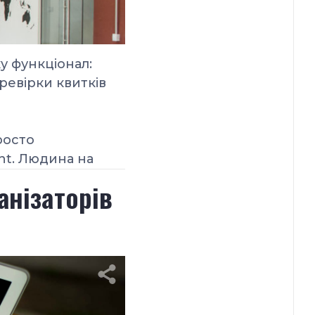
ку
функціонал:
ревірки квитків
росто
nt. Людина на
анізаторів