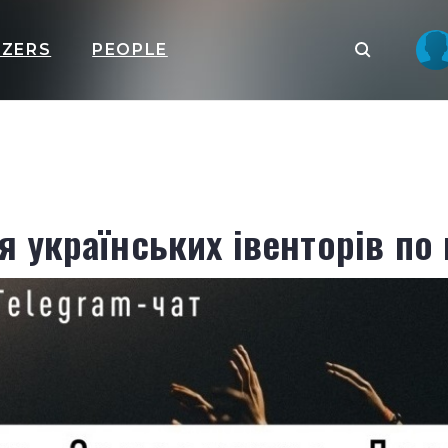
IZERS
PEOPLE
я українських івенторів по 