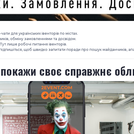
ати для українських івенторів по містах.
иків, обміну замовленнями та досвідом.
. Тут лише робочі питання івенторів.
та підпишіться, щоб швидко запитати поради про пошук майданчиків, ап
 покажи своє справжнє обл