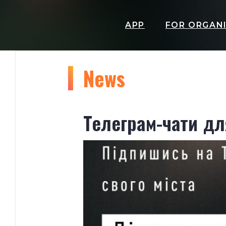
APP
FOR ORGAN
News
Телеграм-чати дл