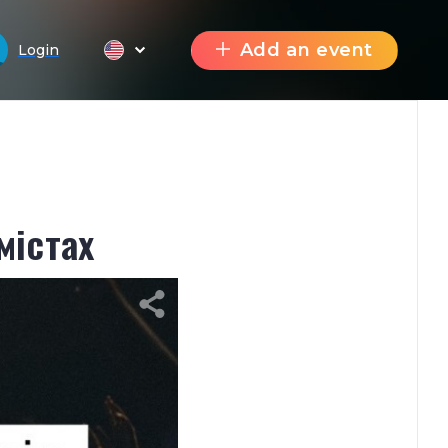
Add an event
Login
містах