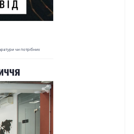
аратури чи потрібних
иччя