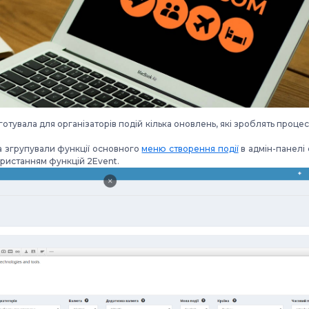
готувала для організаторів подій кілька оновлень, які зроблять про
а згрупували функції основного
меню створення події
в адмін-панелі
користанням функцій 2Event.