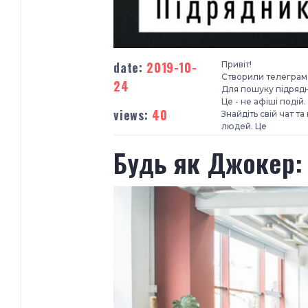
date:
2019-10-
Привіт!
Створили телеграм-ч
24
Для пошуку підрядн
Це - не афіші подій
views:
40
Знайдіть свій чат 
людей. Це
Будь як Джокер: